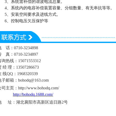
3、系统需补偿的谐波电流总量。
4、系统内的电容补偿装置容量、分组数量、有无串抗等等。
5、安装空间要求及进线方式。
6、控制电压欠压保护等
电
话：0710-3234898
传
真：0710-3234897
咨询热线：
15071553312
贾
经
理：
13507286673
在
线
QQ：1968320339
电子邮箱：
bohodq@163.com
公司主页：
http://www.bohodq.com/
http://bohodq.1688.com/
地
址：湖北襄阳市高新区追日路2号