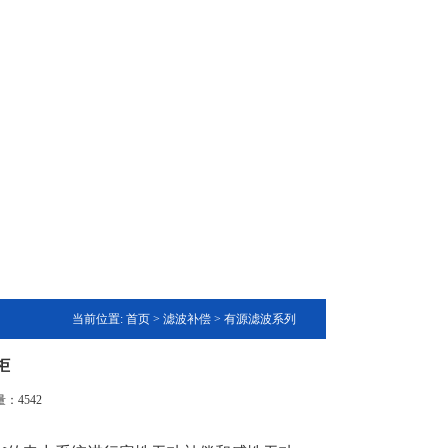
当前位置:
首页
>
滤波补偿
>
有源滤波系列
柜
击量：
4542